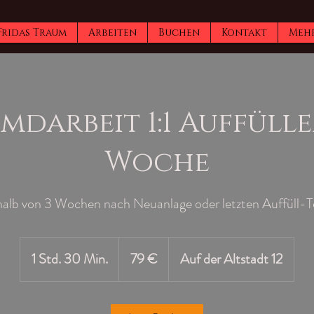
Fridas Traum
Arbeiten
Buchen
Kontakt
Meh
mdarbeit 1:1 Auffülle
Woche
halb von 3 Wochen nach Neuanlage oder letzten Auffüll-T
79
Euro
1 Std. 30 Min.
1
79 €
Auf der Altstadt 12
S
t