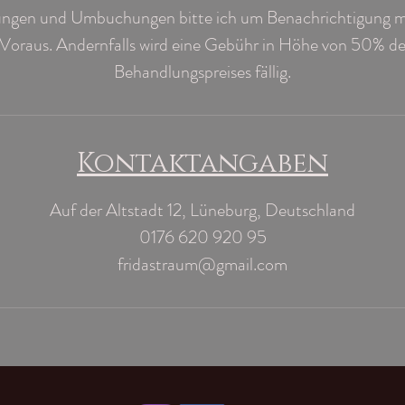
ungen und Umbuchungen bitte ich um Benachrichtigung 
Voraus. Andernfalls wird eine Gebühr in Höhe von 50% d
Behandlungspreises fällig.
Kontaktangaben
Auf der Altstadt 12, Lüneburg, Deutschland
0176 620 920 95
fridastraum@gmail.com