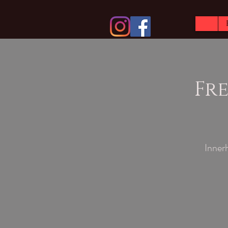
Fre
Inner