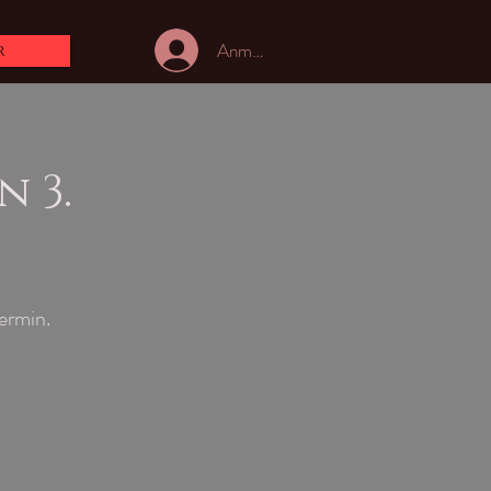
Anmelden
r
n 3.
ermin.