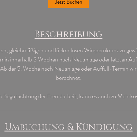
Jetzt Buchen
d
3
0
M
Beschreibung
i
n
n, gleichmäßigen und lückenlosen Wimpernkranz zu gewähr
.
rmin innerhalb 3 Wochen nach Neuanlage oder letzten Auf
 Ab der 5. Woche nach Neuanlage oder Auffüll-Termin wir
berechnet.
h Begutachtung der Fremdarbeit, kann es auch zu Mehrk
Umbuchung & Kündigung