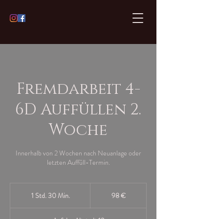
Fremdarbeit 4-
6D Auffüllen 2.
Woche
Innerhalb von 2 Wochen nach Neuanlage oder
letzten Auffüll-Termin.
98
Euro
1 Std. 30 Min.
1
98 €
S
t