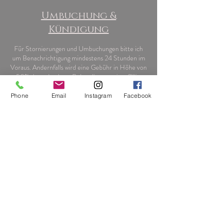
Umbuchung &
Kündigung
Für Stornierungen und Umbuchungen bitte ich
um Benachrichtigung mindestens 24 Stunden im
Voraus. Andernfalls wird eine Gebühr in Höhe von
50% des gebuchten Behandlungspreises fällig.
Phone
Email
Instagram
Facebook
Kontaktangaben
Auf der Altstadt 12, Lüneburg, Deutschland
0176 620 920 95
fridastraum@gmail.com