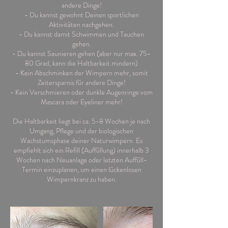
andere Dinge!
- Du kannst gewohnt Deinen sportlichen
Aktivitäten nachgehen.
- Du kannst damit Schwimmen und Tauchen
gehen.
- Du kannst Saunieren gehen (aber nur max. 75-
80 Grad, kann die Haltbarkeit mindern)
- Kein Abschminken der Wimpern mehr, somit
Zeitersparnis für andere Dinge!
- Kein Verschmieren oder dunkle Augenringe vom
Mascara oder Eyeliner mehr!
Die Haltbarkeit liegt bei ca. 5-8 Wochen je nach
Umgang, Pflege und der biologischen
Wachstumsphase deiner Naturwimpern. Es
empfiehlt sich ein Refill (Auffüllung) innerhalb 3
Wochen nach Neuanlage oder letzten Auffüll-
Termin einzuplanen, um einen lückenlosen
Wimpernkranz zu haben.