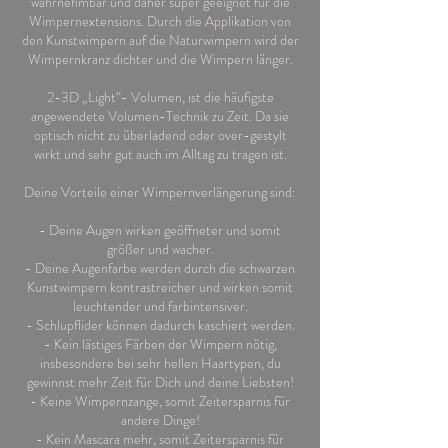
wahrnehmbar und daher super geeignet für die
Wimpernextensions. Durch die Applikation von
den Kunstwimpern auf die Naturwimpern wird der
Wimpernkranz dichter und die Wimpern länger.
2-3D „Light“- Volumen, ist die häufigste
angewendete Volumen-Technik zu Zeit. Da sie
optisch nicht zu überladend oder over-gestylt
wirkt und sehr gut auch im Alltag zu tragen ist.
Deine Vorteile einer Wimpernverlängerung sind:
- Deine Augen wirken geöffneter und somit
größer und wacher.
- Deine Augenfarbe werden durch die schwarzen
Kunstwimpern kontrastreicher und wirken somit
leuchtender und farbintensiver.
- Schlupflider können dadurch kaschiert werden.
- Kein lästiges Färben der Wimpern nötig,
insbesondere bei sehr hellen Haartypen, du
gewinnst mehr Zeit für Dich und deine Liebsten!
- Keine Wimpernzange, somit Zeitersparnis für
andere Dinge!
- Kein Mascara mehr, somit Zeitersparnis für